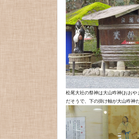
松尾大社の祭神は大山咋神(おおや
だそうで、下の掛け軸が大山咋神