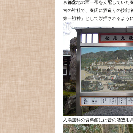
京都盆地の西一帯を支配していた秦
古の神社で、秦氏に酒造りの技能
第一祖神」として崇拝されるよう
入場無料の資料館には昔の酒造用