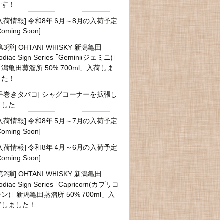
ます！
[入荷情報] 令和8年 6月～8月の入荷予定
Coming Soon]
第3弾] OHTANI WHISKY 新潟亀田
odiac Sign Series ｢Gemini(ジェミニ)｣
新潟亀田蒸溜所 50% 700ml」入荷しま
した！
[手巻きタバコ] シャグコーナーを拡張し
ました
[入荷情報] 令和8年 5月～7月の入荷予定
Coming Soon]
[入荷情報] 令和8年 4月～6月の入荷予定
Coming Soon]
第2弾] OHTANI WHISKY 新潟亀田
odiac Sign Series ｢Capricorn(カプリコ
ン)｣ 新潟亀田蒸溜所 50% 700ml」入
荷しました！