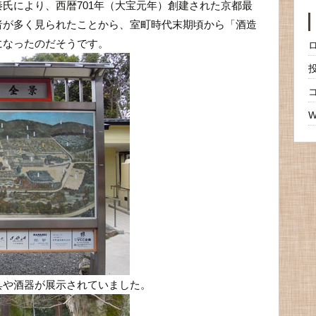
氏により、西暦701年（大宝元年）創建された京都最
者が多く見られたことから、室町時代末期頃から「酒造
になったのだそうです。
W
具や酒器が展示されていました。