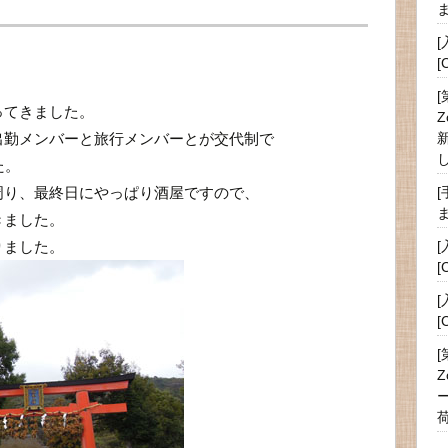
[
[
ってきました。
Z
出勤メンバーと旅行メンバーとが交代制で
た。
周り、最終日にやっぱり酒屋ですので、
きました。
りました。
[
[
[
Z
ー