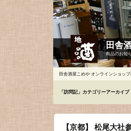
田舎
商品のお知
コ
田舎酒屋こめや オンラインショッ
ン
テ
ン
「訪問記」カテゴリーアーカイブ
ツ
へ
ス
キ
ッ
プ
【京都】 松尾大社