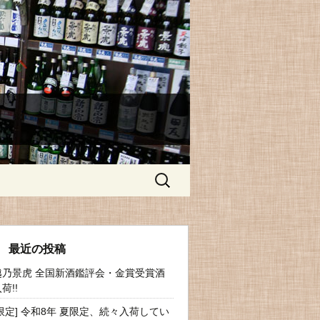
検
索:
最近の投稿
越乃景虎 全国新酒鑑評会・金賞受賞酒
荷!!
[限定] 令和8年 夏限定、続々入荷してい