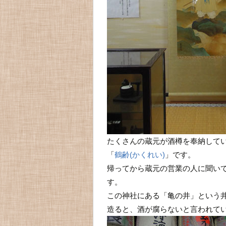
たくさんの蔵元が酒樽を奉納して
「
鶴齢(かくれい)
」です。
帰ってから蔵元の営業の人に聞い
す。
この神社にある「亀の井」という
造ると、酒が腐らないと言われて