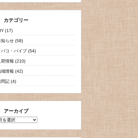
カテゴリー
IY
(17)
お知らせ
(58)
タバコ・パイプ
(54)
入荷情報
(210)
地域情報
(42)
訪問記
(4)
アーカイブ
ア
ー
カ