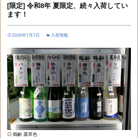
[限定] 令和8年 夏限定、続々入荷してい
ます！
2026年7月7日
入荷情報
◎ 鶴齢 露草色