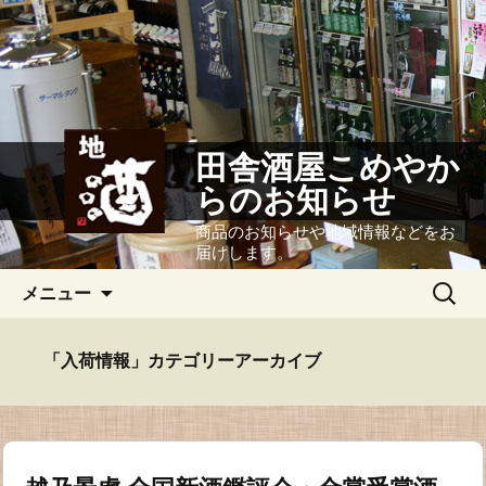
田舎酒屋こめやか
らのお知らせ
商品のお知らせや地域情報などをお
届けします。
コ
検
メニュー
ン
索:
テ
ン
「入荷情報」カテゴリーアーカイブ
ツ
へ
ス
キ
ッ
プ