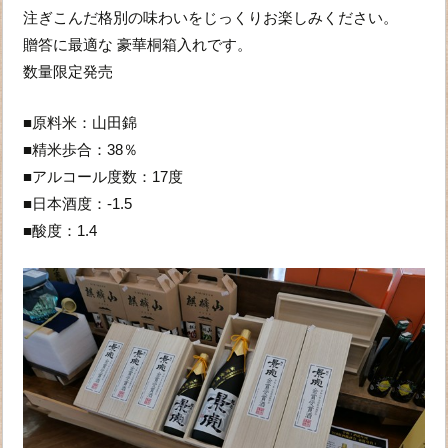
注ぎこんだ格別の味わいをじっくりお楽しみください。
贈答に最適な 豪華桐箱入れです。
数量限定発売
■原料米：山田錦
■精米歩合：38％
■アルコール度数：17度
■日本酒度：-1.5
■酸度：1.4