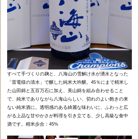
すべて手づくりの麹と、八海山の雪解け水が湧水となった
「雷電様の清水」で醸した純米大吟醸。45％にまで精米し
た山田錦と五百万石に加え、美山錦を組み合わせること
で、純米でありながら八海山らしい、切れのよい飽きの来
ない純米酒に。透明感のある綺麗な味わいに、ふわっと広
がる上品な甘やかさが料理を引き立てる、少し高級な食中
酒です。精米歩合：45%