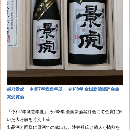
越乃景虎 「令和7年酒造年度」 令和8年 全国新酒鑑評会金
賞受賞酒
「令和7年酒造年度」 令和8年 全国新酒鑑評会にて金賞に輝
いた大吟醸を特別出荷。
出品酒と同様に原酒での蔵出し。浅井杜氏と蔵人が情熱を