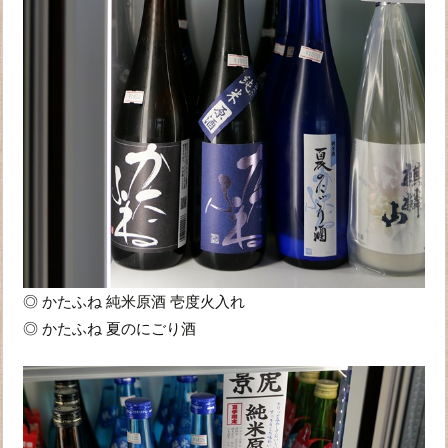
◎ かたふね 純米原酒 壱度火入れ
◎ かたふね 夏のにごり酒