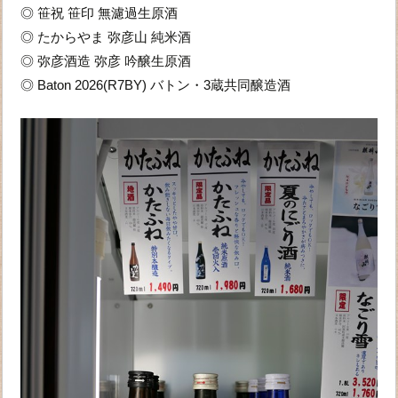
◎ 笹祝 笹印 無濾過生原酒
◎ たからやま 弥彦山 純米酒
◎ 弥彦酒造 弥彦 吟醸生原酒
◎ Baton 2026(R7BY) バトン・3蔵共同醸造酒