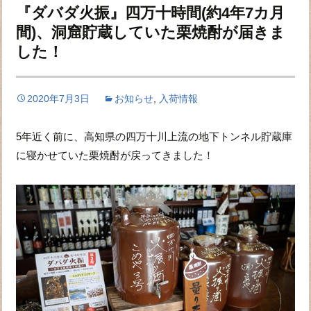
『ダバダ火振』四万十時間(約4年7カ月
間)、洞窟貯蔵していた栗焼酎が届きま
した！
2020年7月3日
お知らせ
,
入荷情報
5年近く前に、高知県の四万十川上流の地下トンネル貯蔵庫
に寝かせていた栗焼酎が戻ってきました！