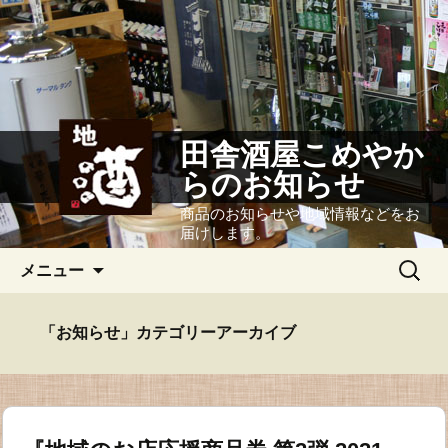
田舎酒屋こめやか
らのお知らせ
商品のお知らせや地域情報などをお
届けします。
コ
検
メニュー
ン
索:
テ
ン
「お知らせ」カテゴリーアーカイブ
ツ
へ
ス
キ
ッ
プ