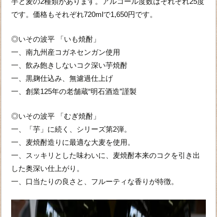
芋と麦の2種類があります。アルコール度数はそれぞれ25度
です。価格もそれぞれ720mlで1,650円です。
◎いその波平 「いも焼酎」
一、南九州産コガネセンガン使用
一、飲み飽きしないコク深い芋焼酎
一、黒麹仕込み、無濾過仕上げ
一、創業125年の老舗蔵“明石酒造”謹製
◎いその波平 「むぎ焼酎」
一、「芋」に続く、シリーズ第2弾。
一、麦焼酎造りに最適な大麦を使用。
一、スッキリとした味わいに、麦焼酎本来のコクを引き出
した奥深い仕上がり。
一、口当たりの良さと、フルーティな香りが特徴。