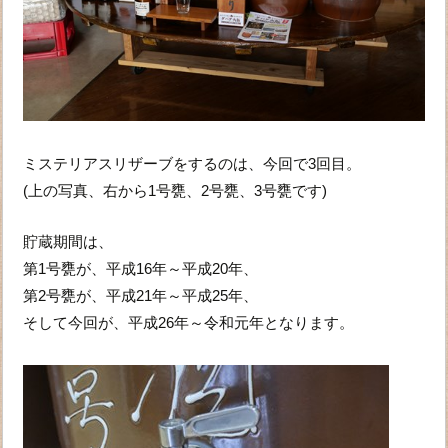
ミステリアスリザーブをするのは、今回で3回目。
(上の写真、右から1号甕、2号甕、3号甕です)
貯蔵期間は、
第1号甕が、平成16年～平成20年、
第2号甕が、平成21年～平成25年、
そして今回が、平成26年～令和元年となります。