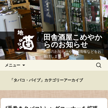
田舎酒屋こめやか
らのお知らせ
商品のお知らせや地域情報などをお
届けします。
コ
検
メニュー
ン
索:
テ
ン
「タバコ・パイプ」カテゴリーアーカイブ
ツ
へ
ス
キ
ッ
プ