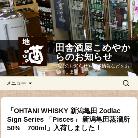
田舎酒屋こめやか
らのお知らせ
商品のお知らせや地域情報などをお
届けします。
コ
検
メニュー
ン
索:
テ
ン
ツ
「OHTANI WHISKY 新潟亀田 Zodiac
へ
Sign Series 「Pisces」 新潟亀田蒸溜所
ス
キ
50% 700ml」入荷しました！
ッ
プ