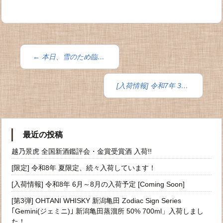
投
←
本日、雪のため臨時休業いたします
稿
ナ
[入荷情報] 令和7年 3月～5月の入荷予定 [Coming Soon]
ビ
ゲ
ー
最近の投稿
シ
越乃景虎 全国新酒鑑評会・金賞受賞酒 入荷!!
ョ
[限定] 令和8年 夏限定、続々入荷しています！
ン
[入荷情報] 令和8年 6月～8月の入荷予定 [Coming Soon]
[第3弾] OHTANI WHISKY 新潟亀田 Zodiac Sign Series
｢Gemini(ジェミニ)｣ 新潟亀田蒸溜所 50% 700ml」入荷しまし
た！