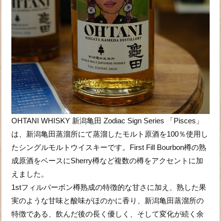
OHTANI WHISKY 新潟亀田 Zodiac Sign Series 「Pisces」
は、新潟亀田蒸溜所にて蒸溜したモルト原酒を100％使用し
たシングルモルトウイスキーです。First Fill Bourbon樽の熟
成原酒をベースにSherry樽など複数の樽をアクセントに加
えました。
1stフィルバーボン樽熟成の特徴的な甘さに加え、熟した果
実のような甘味と酸味がほのかに香り、新潟亀田蒸溜所の
特徴である、飲んだ後の長く優しく、そして変化が続く余